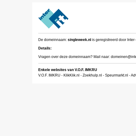
De domeinnaam:
singleweek.nl
is geregistreerd door Inter-
Details:
Vragen over deze domeinnaam? Mail naar:
domeinen@inter
Enkele websites van V.O.F. IMKRU
V.O.F. IMKRU
-
KlikKlik.nl
-
Zoekhulp.nl
-
Speurmarkt.nl
-
Adv